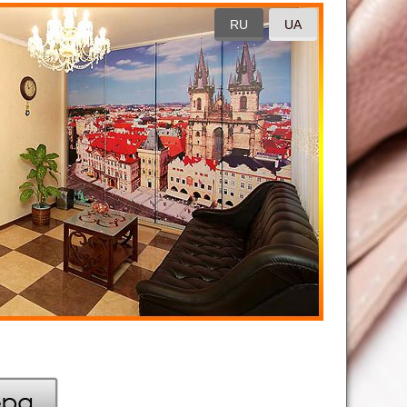
RU
UA