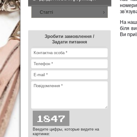
номери
зв'язув
Статті
На нашо
біля в
Ви при
Зробити замовлення /
Задати питання
Введите цифры, которые видите на
картинке: