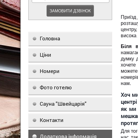
Приїзд 
розташу
центру
висока 
Головна
Біля 
намага
Ціни
думку 
хочете
Номери
можете 
номері
нам.
Фото готелю
Хоч ми
центрі
Сауна "Швейцарія"
як ми
мешкан
Контакти
протяг
Для тог
Додаткова інформація
нас та