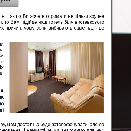
ін, і якщо Ви хочете отримати не тільки зручне
т, то Вам підійде наш готель біля виставкового
них причин, чому вони вибирають саме нас - це
ми
на
Ви
то
іх
ши
 в
ак
яє
ві
тру, Вам достатньо буде зателефонувати, але до
ронювання. І найчастіше ми знаходимо для них