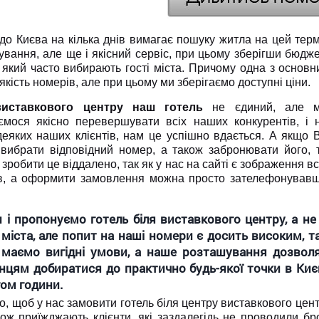
до Києва на кілька днів вимагає пошуку житла на цей терм
вання, але ще і якісний сервіс, при цьому зберігши бюдже
, який часто вибирають гості міста. Причому одна з основ
якість номерів, але при цьому ми зберігаємо доступні ціни.
виставкового центру наш готель
не єдиний, але 
ємося якісно перевершувати всіх наших конкурентів, і 
деяких наших клієнтів, нам це успішно вдається. А якщо 
 вибрати відповідний номер, а також забронювати його, 
зробити це віддалено, так як у нас на сайті є зображення вс
в, а оформити замовлення можна просто зателефонував
 і пропонуємо готель біля виставкового центру, а не
 міста, але попит на наші номери є досить високим, т
 маємо вигідні умови, а наше розташування дозвол
цям добиратися до практично будь-якої точки в Киє
ом години.
о, щоб у нас замовити готель біля центру виставкового цен
кож приїжджають клієнти, які заздалегідь не проводили б