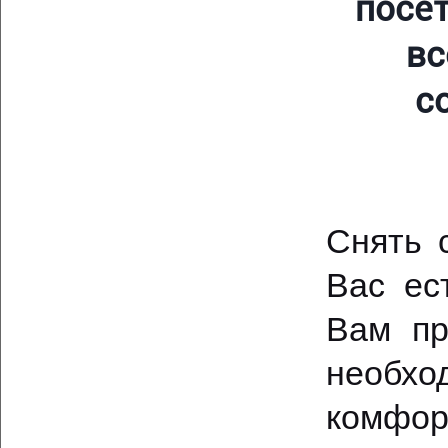
посет
вс
с
Снять 
Вас ес
Вам пр
необхо
комфор