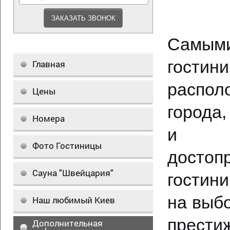
Самы
гост
Главная
распол
Цены
города,
Номера
и в
Фото Гостиницы
достоп
Сауна "Швейцария"
гостин
на выбо
Наш любимый Киев
прести
Дополнительная