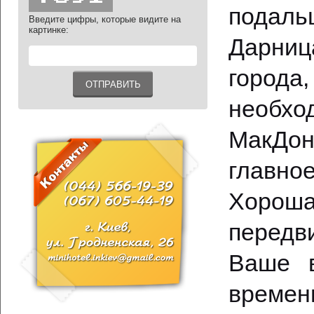
подал
Введите цифры, которые видите на
картинке:
Дарниц
города
необхо
МакДон
главное
Хороша
передв
Ваше в
времен