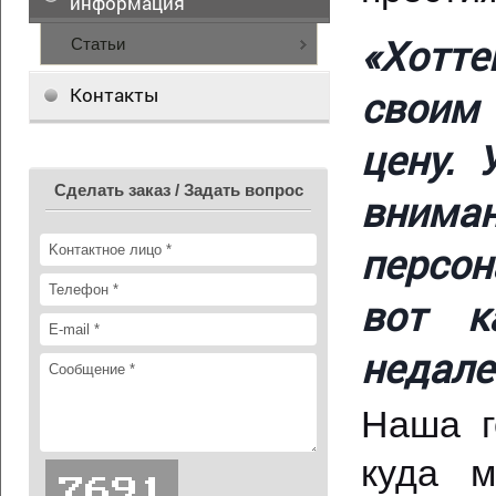
информация
«Хотте
Статьи
Контакты
своим
цену. 
Сделать заказ / Задать вопрос
вним
персон
вот к
недале
Наша г
куда м