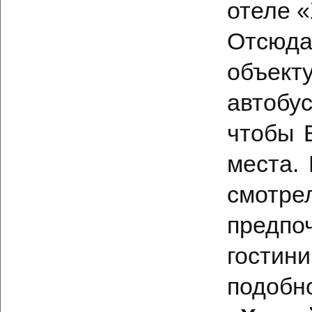
отеле «
Отсюда
объект
автобу
чтобы 
места.
смотре
предпо
гостин
подобн