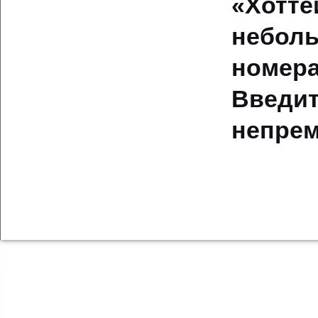
«Хотт
небол
номер
Введи
непрем