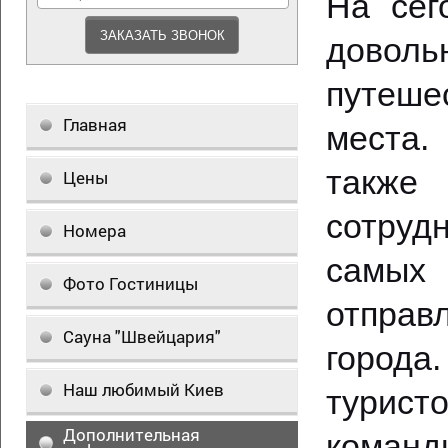
На сег
дов
путеш
Главная
места.
такж
Цены
сотруд
Номера
самых
Фото Гостиницы
отправ
Сауна "Швейцария"
города
Наш любимый Киев
турис
Дополнительная
команд