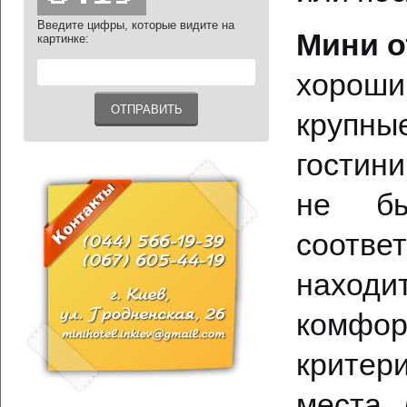
Введите цифры, которые видите на
Мини о
картинке:
хороши
крупны
гостин
не бы
соотве
находит
комфорт
критери
места 