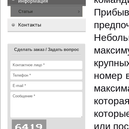
информация
Прибы
Статьи
предп
Контакты
Неболь
максим
Сделать заказ / Задать вопрос
крупны
номер 
макси
котора
которы
или по