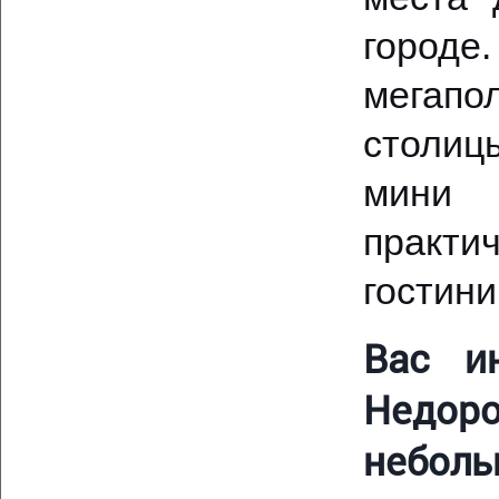
городе
мегапо
столиц
мини 
практи
гостини
Вас и
Недор
неболь